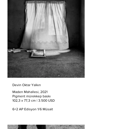
Devin Oktar Yalkın
Maden Mahallesi, 2021
Pigment mürekkep baskı
102,3 x 77,3 cm | 3.500 USD
6+2 AP Edisyon 1/6 Müsait