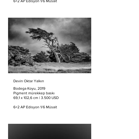
6+2 AP Edisyon 1/6 Müsait
Devin Oktar Yalkın
Bodega Koyu, 2019
Pigment mürekkep baskı
69,1 x 102,6 cm | 3.500 USD
6+2 AP Edisyon 1/6 Müsait