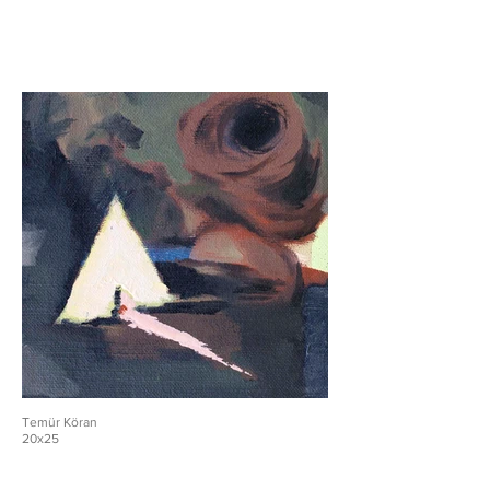
Temür Köran
20x25