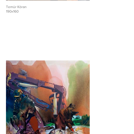
Temür Köran
190x160