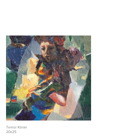
Temür Köran
20x25