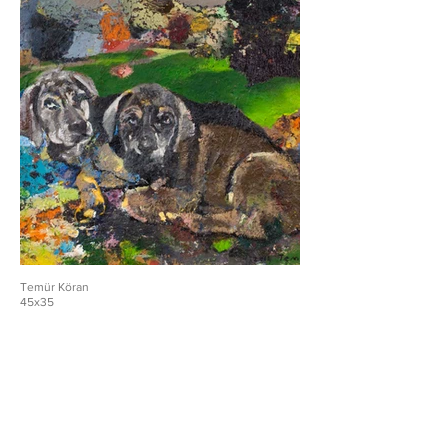
Temür Köran
45x35