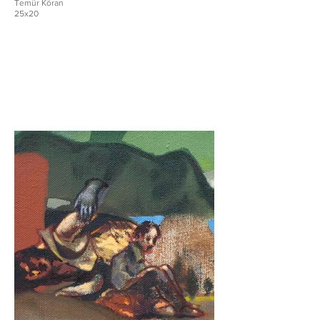
Temür Köran
25x20