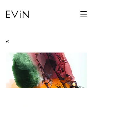
«
The Tree
Temür Köran
17.04.14 - 20.05.14