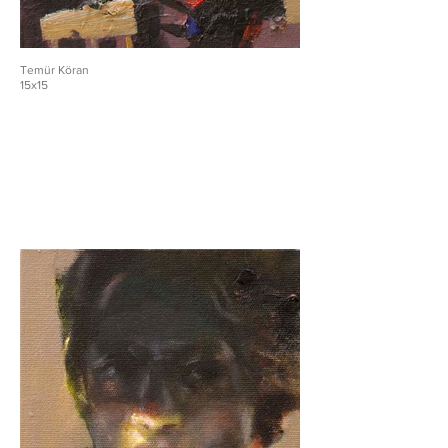
Temür Köran
15x15