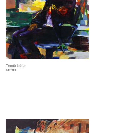
Temür Köran
60x100