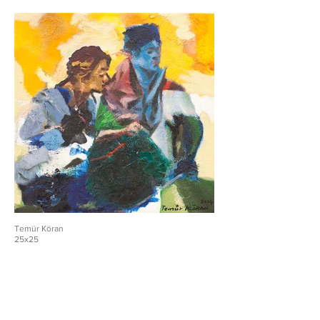
Temür Köran
25x25