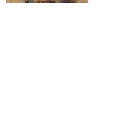
Temür Köran
15x15