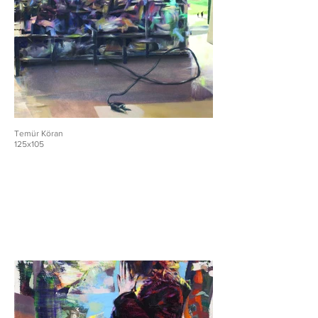
Temür Köran
125x105