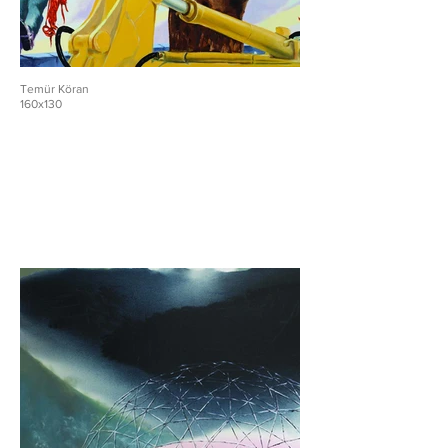
Temür Köran
160x130