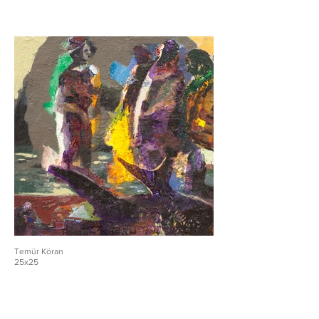
Temür Köran
25x25