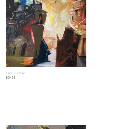
Temür Köran
80x58