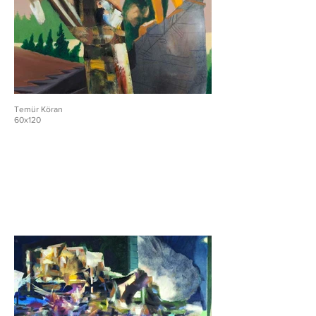
Temür Köran
60x120