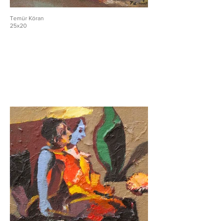
Temür Köran
25x20