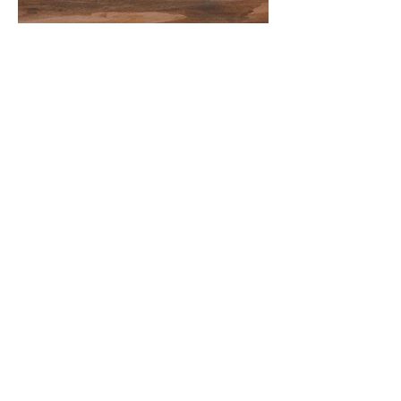
Fatih Dülger