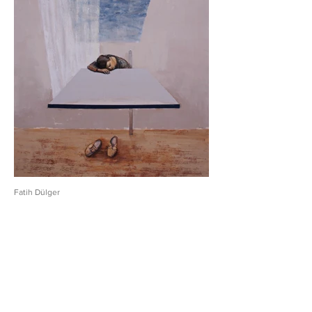
Fatih Dülger