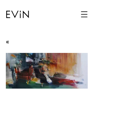
«
Albina Onay & Fatih
Dülger Painting Exhibition
Group Exhibition
08.01.13 - 29.01.13