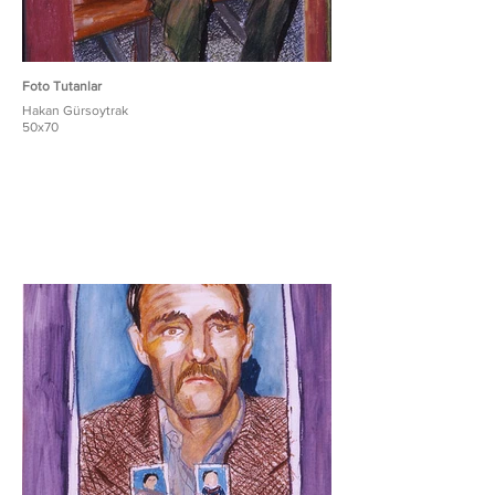
Foto Tutanlar
Hakan Gürsoytrak
50x70