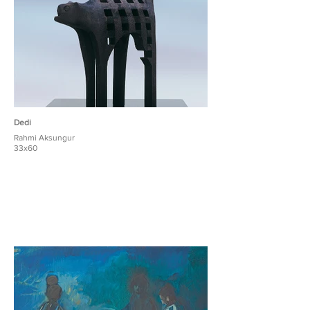
Dedi
Rahmi Aksungur
33x60