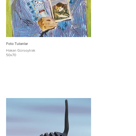
Foto Tutanlar
Hakan Gürsoytrak
50x70