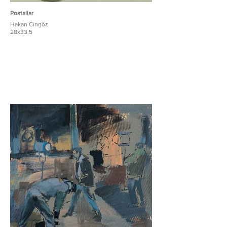
Postallar
Hakan Cingöz
28x33.5