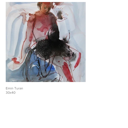
Emin Turan
30x40