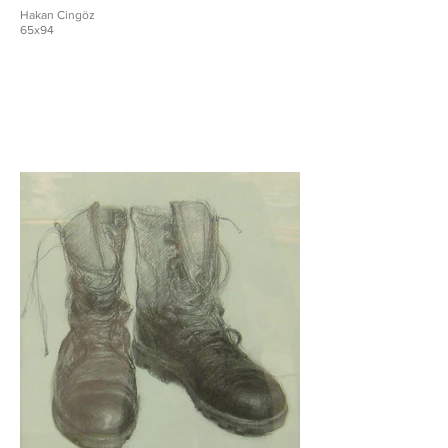
Hakan Cingöz
65x94