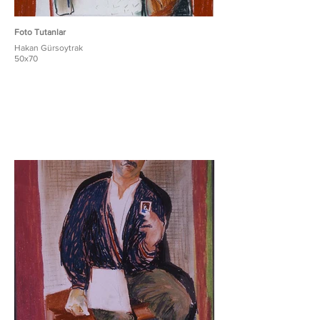
Foto Tutanlar
Hakan Gürsoytrak
50x70