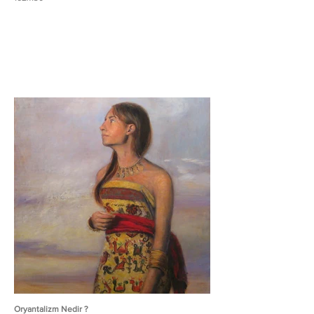
Oryantalizm Nedir ?