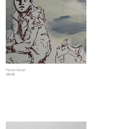
Temür Köran
28x18