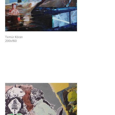
Temür Köran
200x160