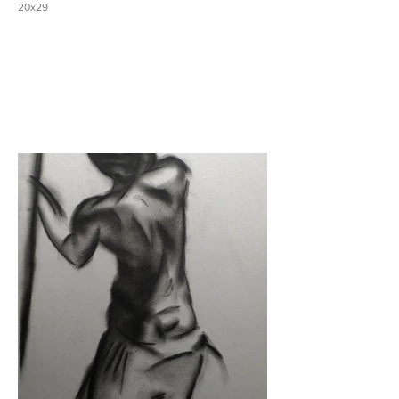
20x29