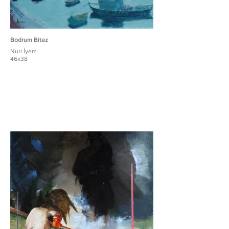
Bodrum Bitez
Nuri İyem
46x38