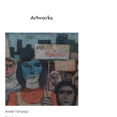
Artworks
Analar Yürüyüşü