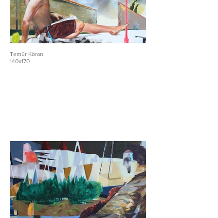
Temür Köran
140x170