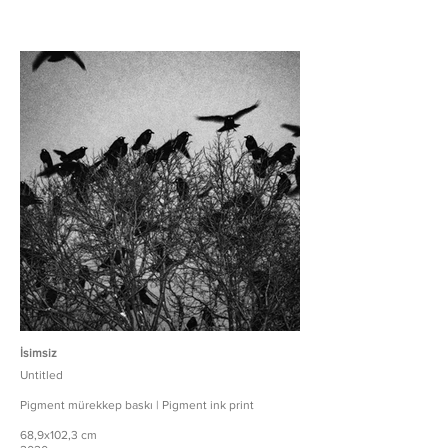
İsimsiz
Untitled
Pigment mürekkep baskı | Pigment ink print
68,9x102,3 cm