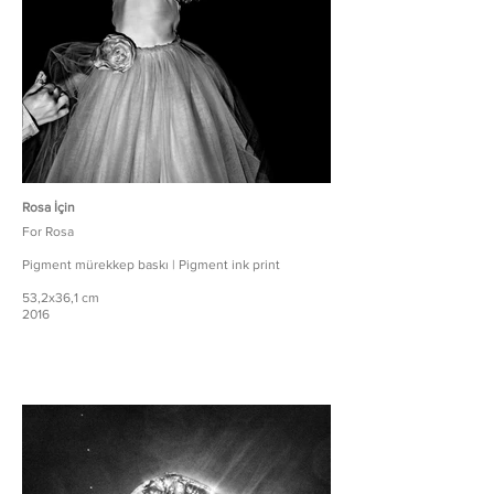
Rosa İçin
For Rosa
Pigment mürekkep baskı | Pigment ink print
53,2x36,1 cm
2016