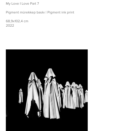
My Love I Love Part 7
Pigment mürekkep baskı | Pigment ink print
68,9x102,4 cm
2022