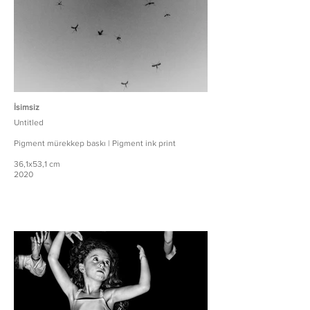
İsimsiz
Untitled
Pigment mürekkep baskı | Pigment ink print
36,1x53,1 cm
2020