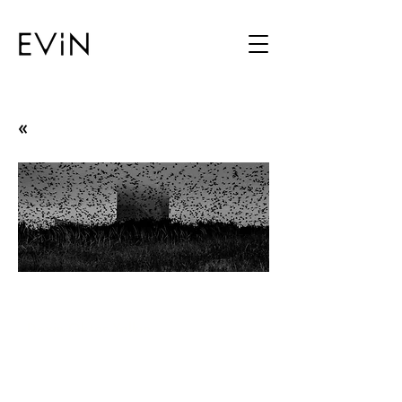
«
Obsidian
Devin Oktar Yalkın
04.10.22 - 12.11.22