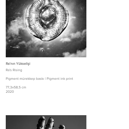
Ra’nın Yükselişi
Ra's Rising
Pigment mürekkep baskı | Pigment ink print
77,3x58,5 cm
2020