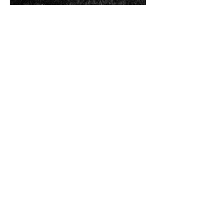
Swallow’s Pride
Pigment mürekkep baskı | Pigment ink print
102,2x77,2 cm
2020