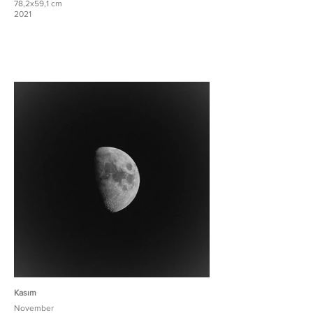
78,2x59,1 cm
2021
Kasım
November