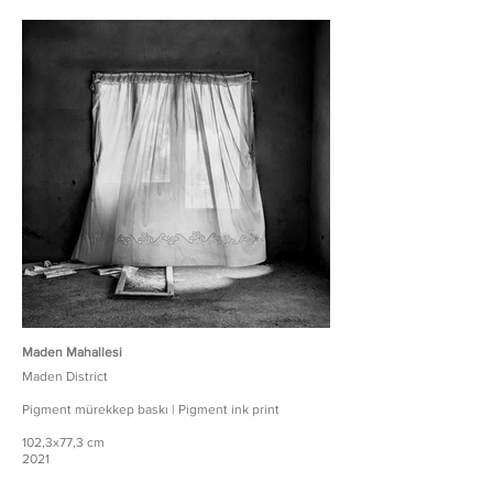
Maden Mahallesi
Maden District
Pigment mürekkep baskı | Pigment ink print
102,3x77,3 cm
2021