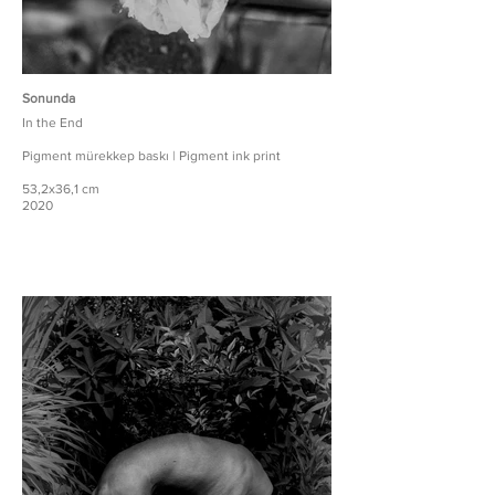
Sonunda
In the End
Pigment mürekkep baskı | Pigment ink print
53,2x36,1 cm
2020