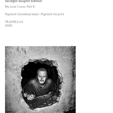
Sevdiğim Sevgilim 9.Bölüm
My Love I Love, Part 9
Pigment mürekkep baskı | Pigment ink print
78,2x59,2 cm
2020