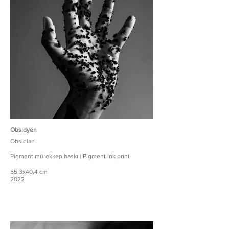
Obsidyen
Obsidian
Pigment mürekkep baskı | Pigment ink print
55,3x40,4 cm
2022