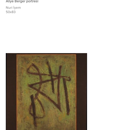
Aliye Berger portresi
Nuri İyem
50x83