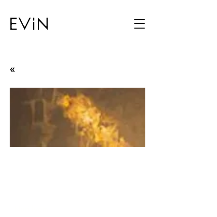
«
Nuri İyem from Yesterday
to Tomorrow: Nuri İyem
Paintings Archive and
Documentation Project
Nuri İyem