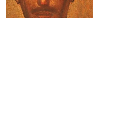
Portre
Nuri İyem
27x32