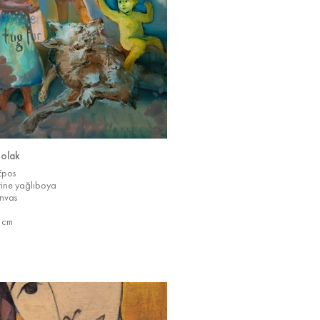
Çolak
Epos
rine yağlıboya
nvas
 cm