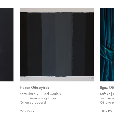
Hakan Gürsoytrak
Ilgaz Gü
Kara Skala V | Black Scale V
Kafasız |
Karton üzerine yağlıboya
Tuval üze
Oil on cardboard
Oil and p
22 x 29 cm
110 x 85 