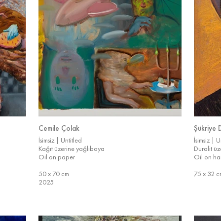
Cemile Çolak
Şükriye 
İsimsiz | Untitled
İsimsiz | U
Kağıt üzerine yağlıboya
Duralit ü
Oil on paper
Oil on h
50 x 70 cm
75 x 32 c
2025