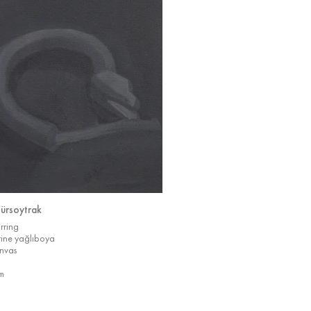
ürsoytrak
rring
rine yağlıboya
nvas
m