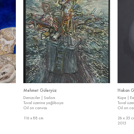
Mehmet Güleryüz
Hakan G
Denizciler | Sailors
Küpe | Ea
Tuval üzerine yağlıboya
Tuval üze
Oil on canvas
Oil on ca
116 x 88 cm
26 x 35 c
2015