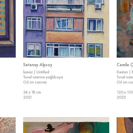
Setenay Alpsoy
Cemile 
İsimsiz | Untitled
Destan | 
Tuval üzerine yağlıboya
Tuval üze
Oil on canvas
Oil on ca
24 x 18 cm
120 x 110
2021
2025