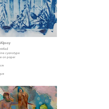
 Alpsoy
ntitled
rine cyanotype
e on paper
 cm
que