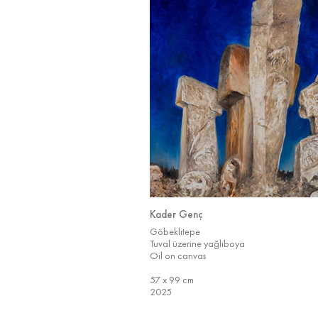
Kader Genç
Göbeklitepe
Tuval üzerine yağlıboya
Oil on canvas
57 x 99 cm
2025