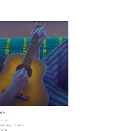
rün
ntitled
rine yağlıboya
nvas