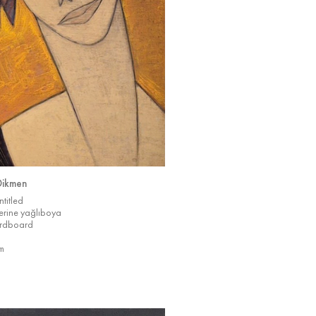
Dikmen
ntitled
zerine yağlıboya
ardboard
m