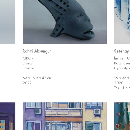
Rahmi Aksungur
Setenay
CIRCIR
İsimsiz | U
Bronz
Kağıt üze
Bronze
Cyanotyp
63 x 18,5 x 42 cm
29 x 37,5
2022
2020
Tek | Uni