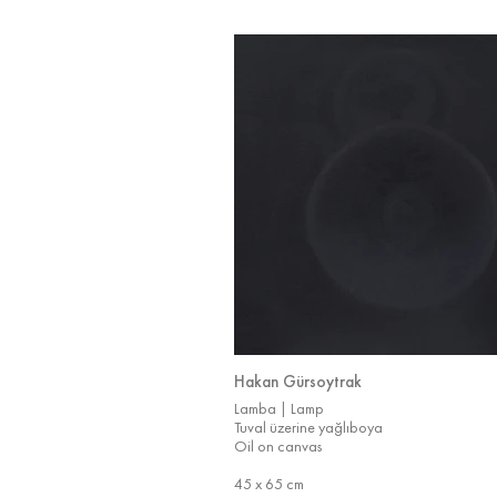
Hakan Gürsoytrak
Lamba | Lamp
Tuval üzerine yağlıboya
Oil on canvas
45 x 65 cm