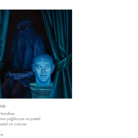
rün
 Headless
rine yağlıboya ve pastel
astel on canvas
cm