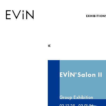
EXHIBITION
«
EVİN'Salon II
Group Exhibition
02.12.25 - 03.01.26