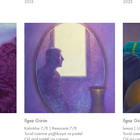
2015
2025
Ilgaz Gürün
Ilgaz Gü
Kalıntılar 7/8 | Remnants 7/8
İsimsiz | U
Tuval üzerine yağlıboya ve pastel
Tuval üze
Oil and pastel on canvas
Oil on ca