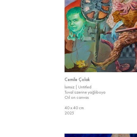
Cemile Çolak
İsimsiz | Untitled
Tuval üzerine yağlıboya
Oil on canvas
40 x 40 cm
2025