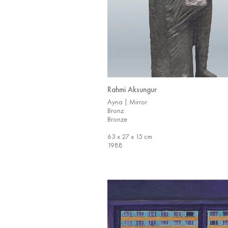
Rahmi Aksungur
Ayna | Mirror
Bronz
Bronze
63 x 27 x 15 cm
1988