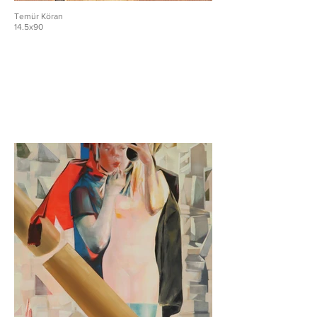
Temür Köran
14.5x90