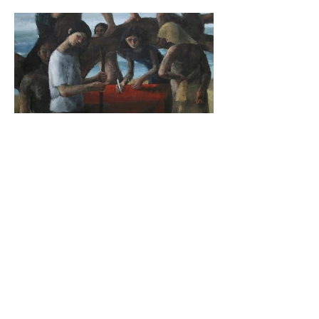
Aylin Zaptçıoğlu
90x120