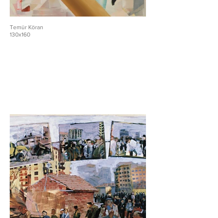
Temür Köran
130x160