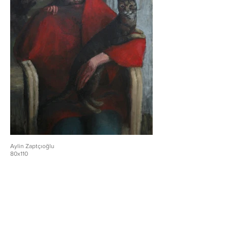
Aylin Zaptçıoğlu
80x110