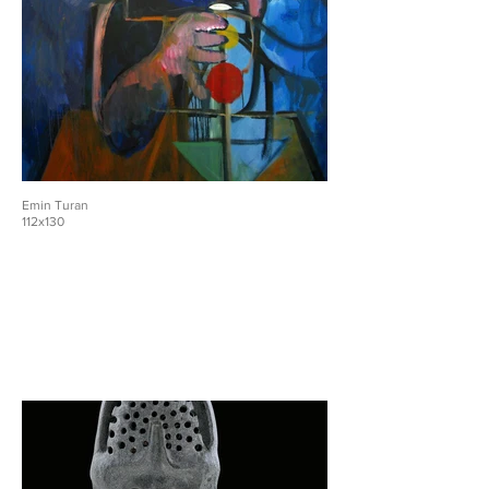
Emin Turan
112x130