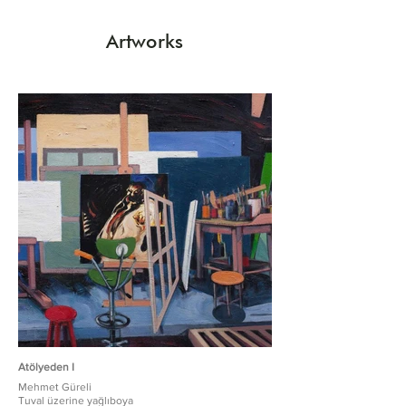
Artworks
Atölyeden I
Mehmet Güreli
Tuval üzerine yağlıboya