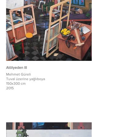
Atölyeden III
Mehmet Güreli
Tuval üzerine yağlıboya
150x300 cm
2015