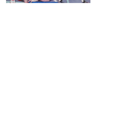
Olağan XIV
Mehmet Güreli
Kağıt üzerine karışık teknik
64x89 cm
2015