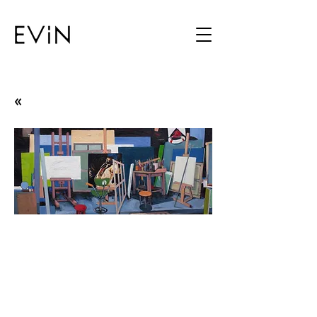
«
Usual
Memet Güreli
24.12.15 - 14.01.16