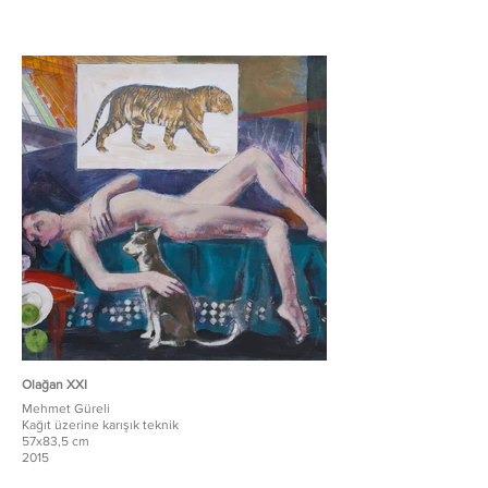
Olağan XXI
Mehmet Güreli
Kağıt üzerine karışık teknik
57x83,5 cm
2015