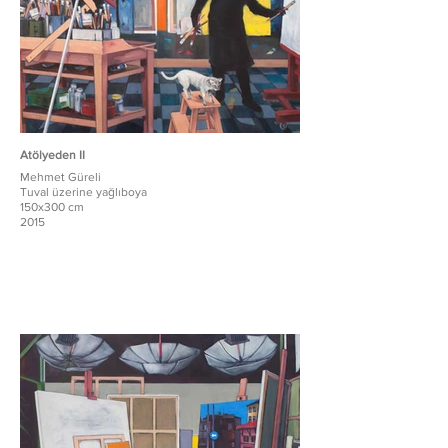
Atölyeden II
Mehmet Güreli
Tuval üzerine yağlıboya
150x300 cm
2015