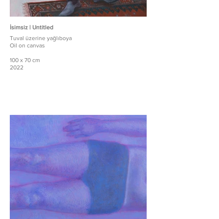
İsimsiz | Untitled
Tuval üzerine yağlıboya
Oil on canvas
100 x 70 cm
2022