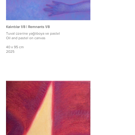
Kalıntılar 1/8 | Remnants 1/8
Tuval üzerine yağlıboya ve pastel
Oil and pastel on canvas
40 x 95 cm
2025