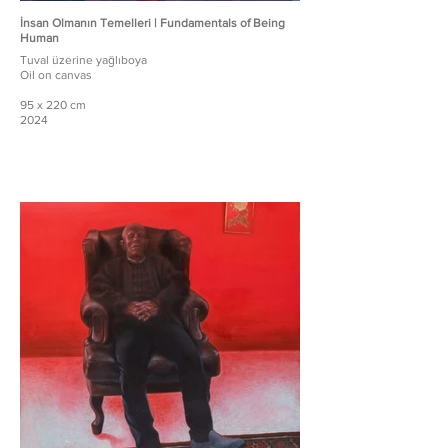
İnsan Olmanın Temelleri | Fundamentals of Being
Human
Tuval üzerine yağlıboya
Oil on canvas
95 x 220 cm
2024