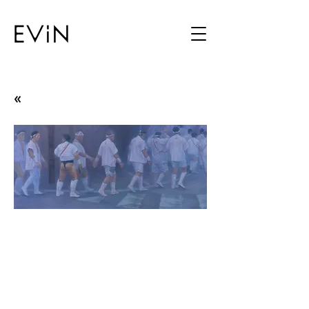
«
On Being
Ilgaz Gurun
20.02.25 - 29.03.25