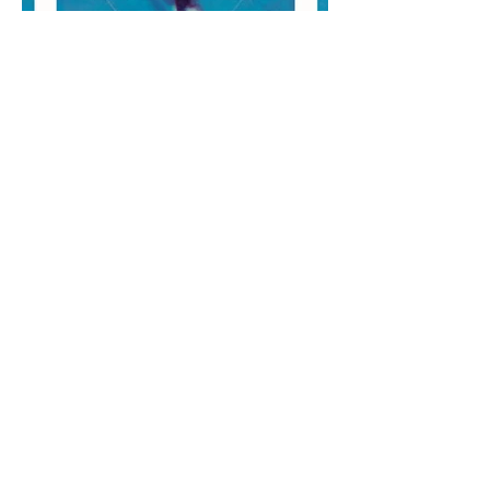
Spin
Panel üzerine yağlıboya
Oil on panel
50 x 50, 40 x 40, 50 x 50 cm
2023