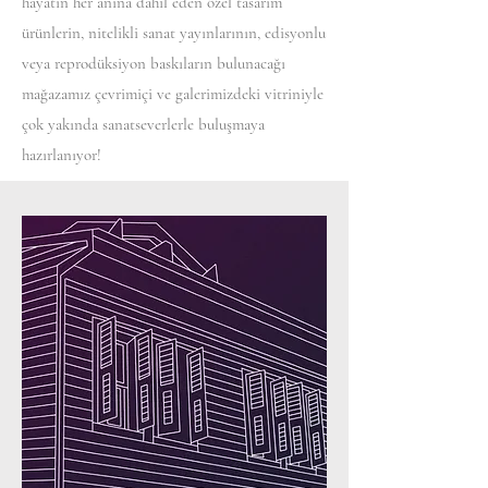
hayatın her ânına dahil eden özel tasarım
ürünlerin, nitelikli sanat yayınlarının, edisyonlu
veya reprodüksiyon baskıların bulunacağı
mağazamız çevrimiçi ve galerimizdeki vitriniyle
çok yakında sanatseverlerle buluşmaya
hazırlanıyor!