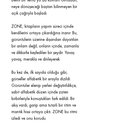
belirli bir tema ya da kavram olmadan,
neye dönüşeceği baştan bilinmeyen bir
açık çağrıyla başladı.
ZONE, kitapların yapım süreci içinde
kendilerini ortaya çıkardığına inanır. Bu,
görüntülerin üzerine dışarıdan dayatılan
bir anlam değil; onların içinde, zamanla
ve dikkatle keşfedilen bir şeydir. Yavaş
yavaş, merakla ve dinleyerek.
Bu kez de, ilk sayıda olduğu gibi,
görseller alfabetik bir sırayla dizildi.
Görüntüler elenip yerleri değiştirildikçe,
sabit alfabetik düzen içinde zaten
birbirleriyle konuştukları fark edildi. Bir
akış vardı; garip ama tutarlı bir ritim ve
mantık hissi ortaya çıktı. ZONE bu ritmi
izledi ve onu korudu.