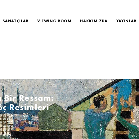
SANATÇILAR
VIEWING ROOM
HAKKIMIZDA
YAYINLAR
ı Bir Ressam:
öç Resimleri