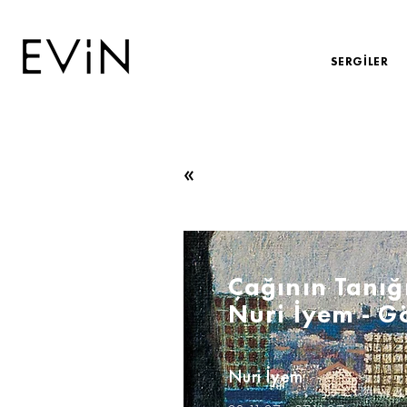
SERGİLER
«
Çağının Tanığ
Nuri İyem - G
Nuri İyem