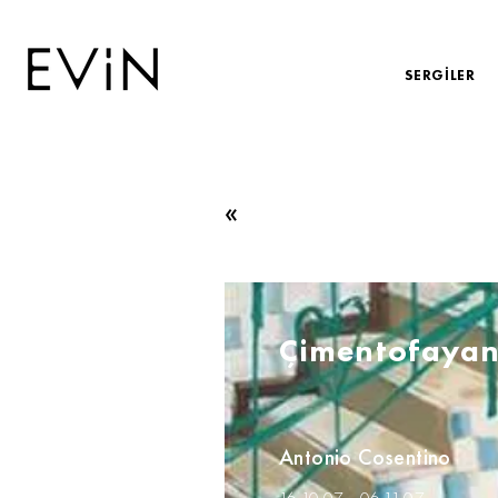
SERGİLER
«
Çimentofayan
Antonio Cosentino