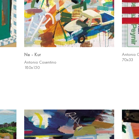
Ne - Kur
Antonio 
70x33
Antonio Cosentino
180x150