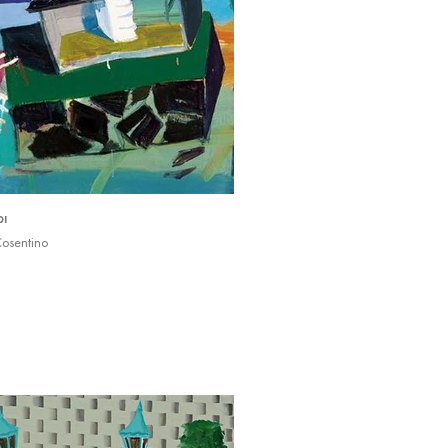
bı
Cosentino