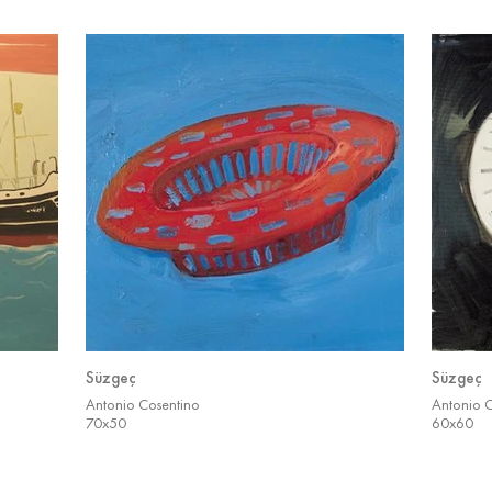
Süzgeç
Süzgeç
Antonio Cosentino
Antonio 
70x50
60x60