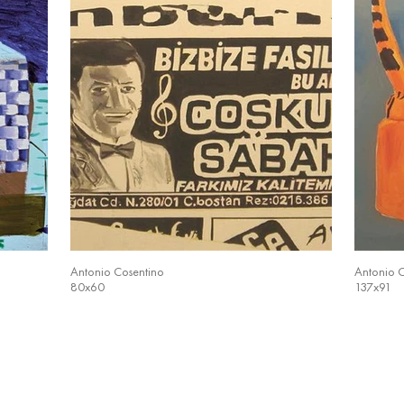
Antonio Cosentino
Antonio 
80x60
137x91