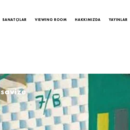
SANATÇILAR
VIEWING ROOM
HAKKIMIZDA
YAYINLAR
savize