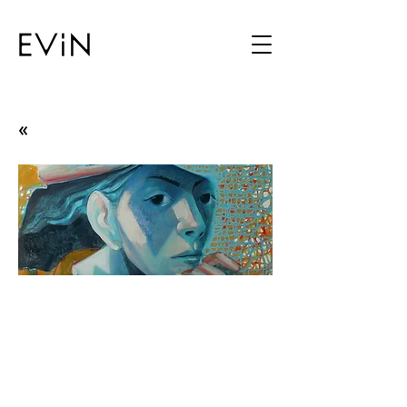
«
Ark
Emin Turan
14.02.19 - 09.03.19