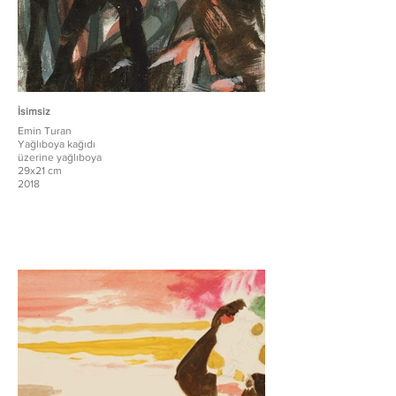
İsimsiz
Emin Turan
Yağlıboya kağıdı
üzerine yağlıboya
29x21 cm
2018