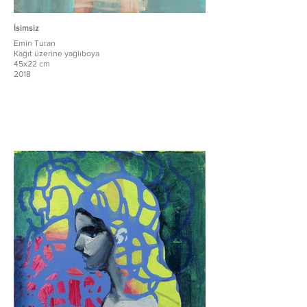
İsimsiz
Emin Turan
Kağıt üzerine yağlıboya
45x22 cm
2018