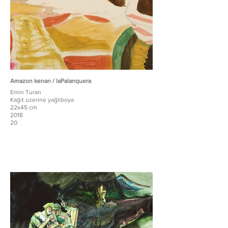
Amazon kenarı / laPalanquera
Emin Turan
Kağıt üzerine yağlıboya
22x45 cm
2018
20