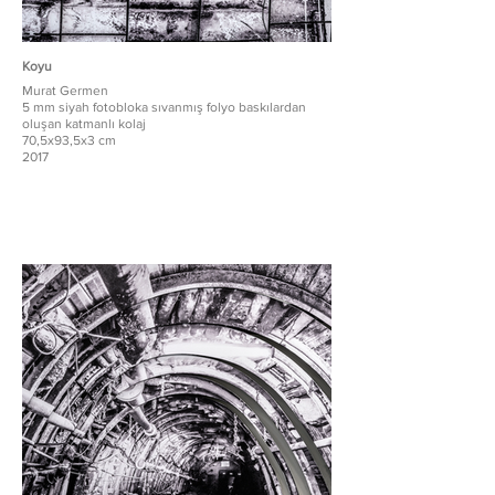
Koyu
Murat Germen
5 mm siyah fotobloka sıvanmış folyo baskılardan
oluşan katmanlı kolaj
70,5x93,5x3 cm
2017