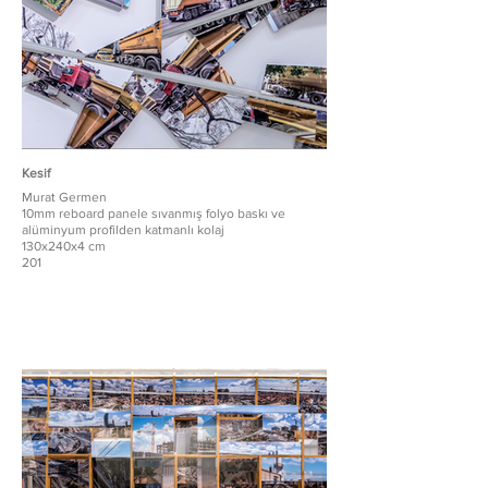
Kesif
Murat Germen
10mm reboard panele sıvanmış folyo baskı ve
alüminyum profilden katmanlı kolaj
130x240x4 cm
201