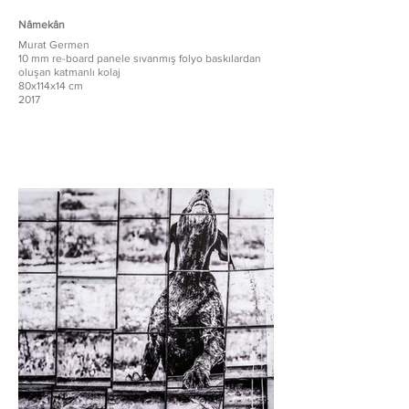
Nâmekân
Murat Germen
10 mm re-board panele sıvanmış folyo baskılardan
oluşan katmanlı kolaj
80x114x14 cm
2017