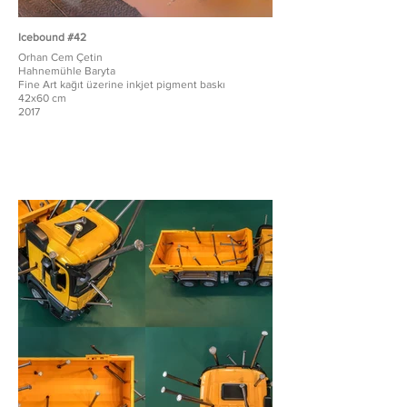
Icebound #42
Orhan Cem Çetin
Hahnemühle Baryta
Fine Art kağıt üzerine inkjet pigment baskı
42x60 cm
2017