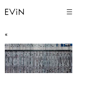
«
Hücum ve Ricat
Orhan Cem Çetin & Murat Germen
22.11.17 - 30.12.17