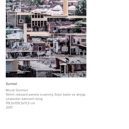
Surreel
Murat Germen
10mm reboard panele sıvanmış folyo baskı ve ahşap
çıtalardan katmanlı kolaj
119,5x159,5x11,5 cm
2017