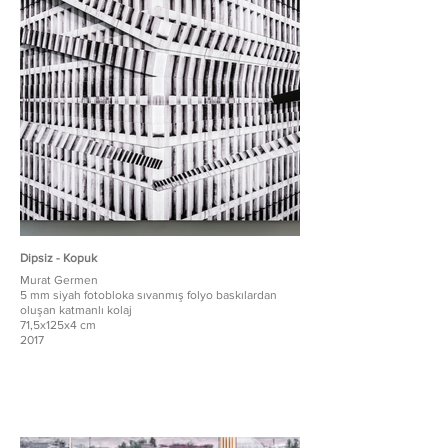
Dipsiz - Kopuk
Murat Germen
5 mm siyah fotobloka sıvanmış folyo baskılardan
oluşan katmanlı kolaj
71,5x125x4 cm
2017