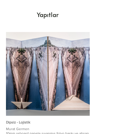
Yapıtlar
Dipsiz - Lojistik
Murat Germen
10mm reboard panele sıvanmış folyo baskı ve ahşap