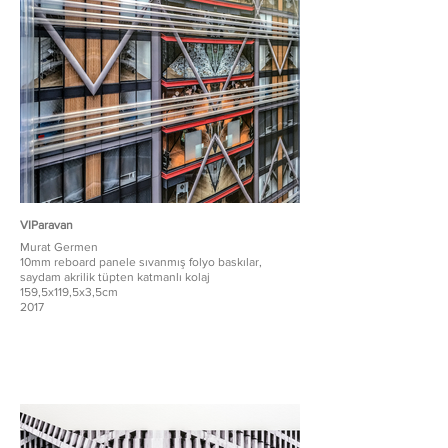
VIParavan
Murat Germen
10mm reboard panele sıvanmış folyo baskılar,
saydam akrilik tüpten katmanlı kolaj
159,5x119,5x3,5cm
2017