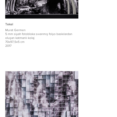
Tekel
Murat Germen
5 mm siyah fotobloka sıvanmış folyo baskılardan
oluşan katmanlı kolaj
70x97,5x5 cm
2017