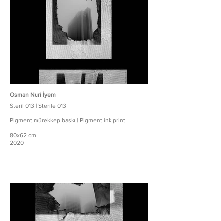
Osman Nuri İyem
Steril 013 | Sterile 013
Pigment mürekkep baskı | Pigment ink print
80x62 cm
2020