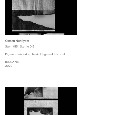
Osman Nuri İyem
Steril 015 | Sterile 015
Pigment mürekkep baskı | Pigment ink print
80x62 cm
2020