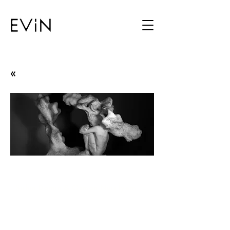
«
İki Perdelik Oyun
Şahin Domin & Osman Nuri İyem
22.09.20 - 22.10.20