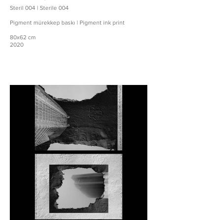
Steril 004 | Sterile 004
Pigment mürekkep baskı | Pigment ink print
80x62 cm
2020