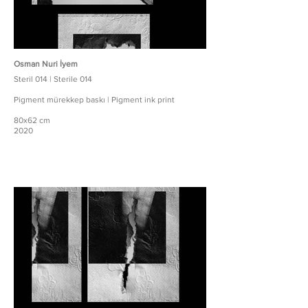
Osman Nuri İyem
Steril 014 | Sterile 014
Pigment mürekkep baskı | Pigment ink print
80x62 cm
2020