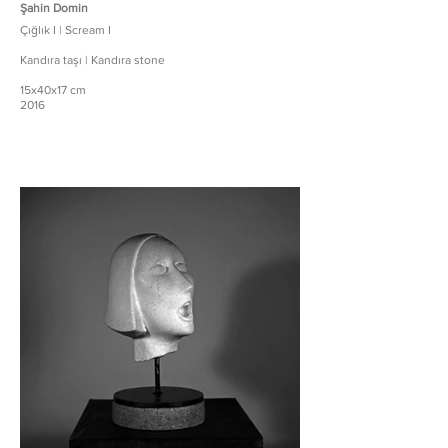
Şahin Domin
Çığlık I | Scream I
Kandıra taşı | Kandıra stone
15x40x17 cm
2016