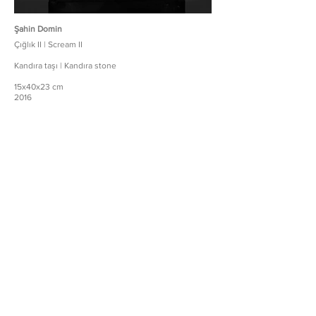
Şahin Domin
Çığlık II | Scream II
Kandıra taşı | Kandıra stone
15x40x23 cm
2016