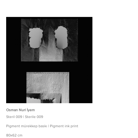
Osman Nuri İyem
Steril 009 | Sterile 009
Pigment mürekkep baskı | Pigment ink print
80x62 cm