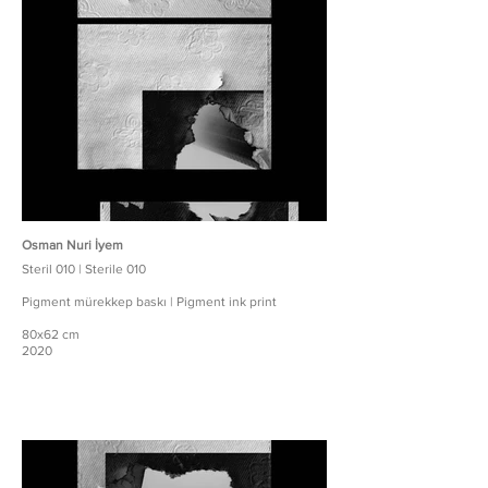
Osman Nuri İyem
Steril 010 | Sterile 010
Pigment mürekkep baskı | Pigment ink print
80x62 cm
2020