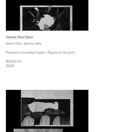
Osman Nuri İyem
Steril 005 | Sterile 005
Pigment mürekkep baskı | Pigment ink print
80x62 cm
2020