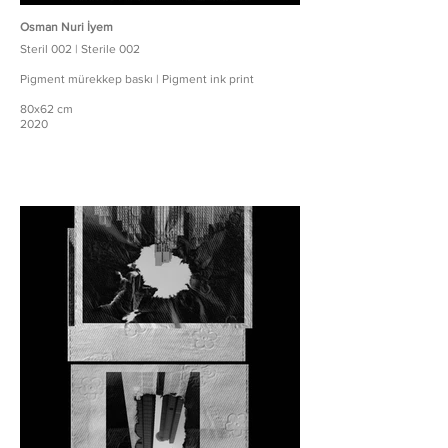
Osman Nuri İyem
Steril 002 | Sterile 002
Pigment mürekkep baskı | Pigment ink print
80x62 cm
2020