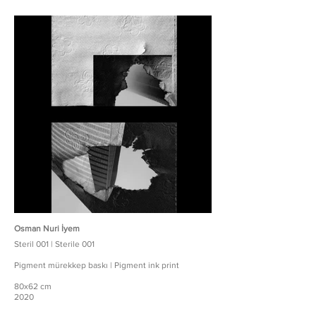
Osman Nuri İyem
Steril 001 | Sterile 001
Pigment mürekkep baskı | Pigment ink print
80x62 cm
2020