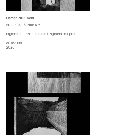
Osman Nuri İyem
Steril 016 | Sterile 016
Pigment mürekkep baskı | Pigment ink print
80x62 cm
2020