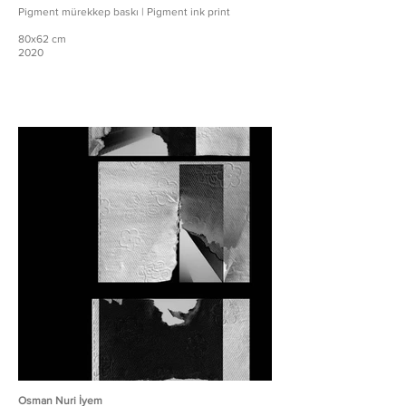
Pigment mürekkep baskı | Pigment ink print
80x62 cm
2020
Osman Nuri İyem