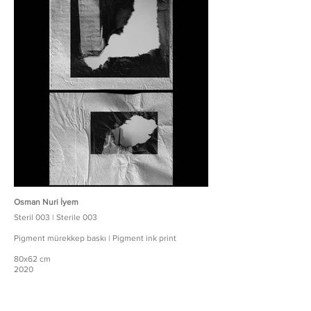
Osman Nuri İyem
Steril 003 | Sterile 003
Pigment mürekkep baskı | Pigment ink print
80x62 cm
2020