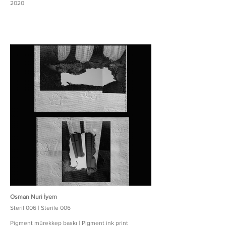
2020
Osman Nuri İyem
Steril 006 | Sterile 006
Pigment mürekkep baskı | Pigment ink print