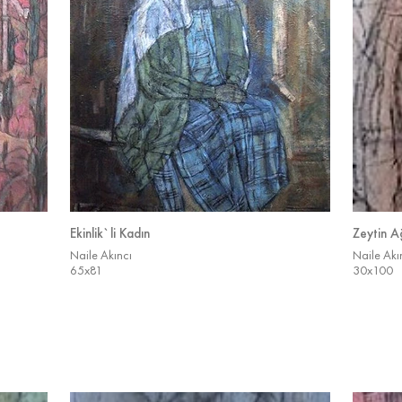
Ekinlik`li Kadın
Zeytin Ağ
Naile Akıncı
Naile Akı
65x81
30x100