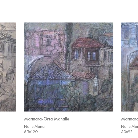
Marmara-Orta Mahalle
Marmara
Naile Akıncı
Naile Akı
65x120
53x92