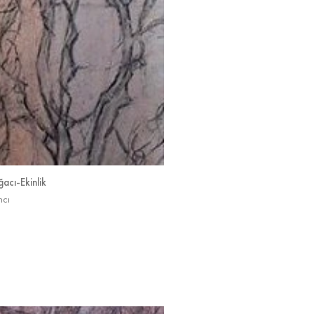
acı-Ekinlik
ncı