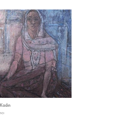
i Kadın
ncı