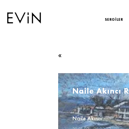
SERGİLER
«
Naile Akıncı R
Naile Akıncı