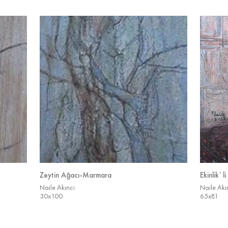
Zeytin Ağacı-Marmara
Ekinlik`l
Naile Akıncı
Naile Akı
30x100
65x81