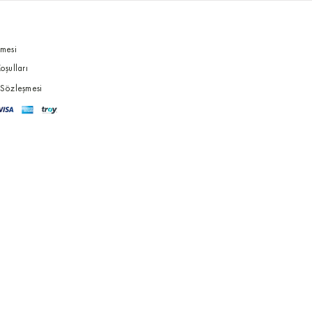
şmesi
oşulları
 Sözleşmesi