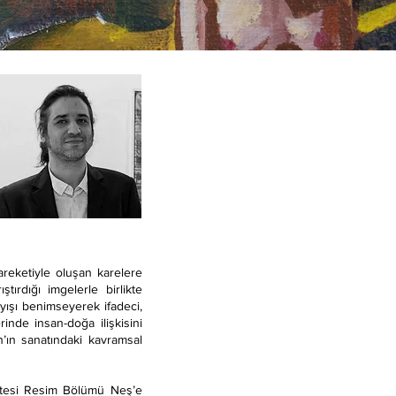
areketiyle oluşan karelere
ırdığı imgelerle birlikte
yışı benimseyerek ifadeci,
erinde insan-doğa ilişkisini
n’ın sanatındaki kavramsal
itesi Resim Bölümü Neş’e