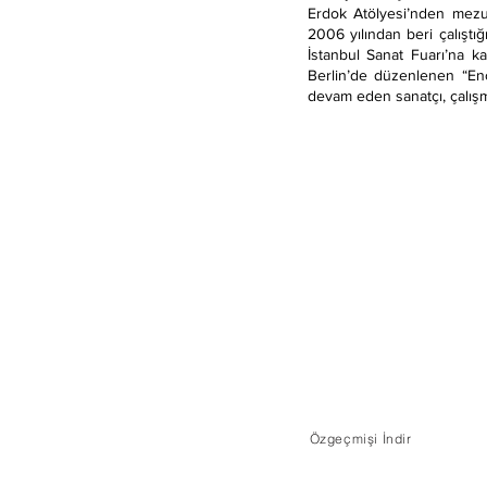
Erdok Atölyesi’nden mezu
2006 yılından beri çalıştı
İstanbul Sanat Fuarı’na k
Berlin’de düzenlenen “Enc
devam eden sanatçı, çalışm
Özgeçmişi İndir