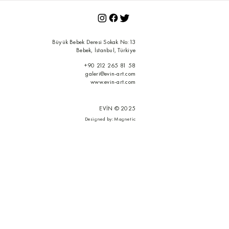
Büyük Bebek Deresi Sokak No:13
Bebek, İstanbul, Türkiye
+90 212 265 81 58
galeri@evin-art.com
www.evin-art.com
EVİN © 2025
Designed by:
Magnetic