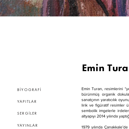
Emin Tur
Emin Turan, resimlerini “y
BİYOGRAFİ
bürünmüş organik dokular 
sanatçının yaratıcılık oyu
YAPITLAR
lirik ve figüratif resimler 
sembolik imgelerle irdele
SERGİLER
altyapıyı 2014 yılında yapt
YAYINLAR
1979 yılında Çanakkale’d