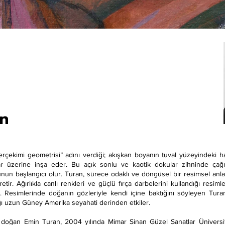
an
erçekimi geometrisi” adını verdiği; akışkan boyanın tuval yüzeyindeki h
üzerine inşa eder. Bu açık sonlu ve kaotik dokular zihninde çağrışt
nunun başlangıcı olur. Turan, sürece odaklı ve döngüsel bir resimsel anla
üretir. Ağırlıkla canlı renkleri ve güçlü fırça darbelerini kullandığı resiml
r. Resimlerinde doğanın gözleriyle kendi içine baktığını söyleyen Tura
ığı uzun Güney Amerika seyahati derinden etkiler.
e doğan Emin Turan, 2004 yılında Mimar Sinan Güzel Sanatlar Ünivers