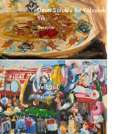
Uzun Soluklu Bir Yolculuk: EVİN'in 
Yılı
Detaylar
Velhasıl
Detaylar