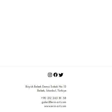
Büyük Bebek Deresi Sokak No:13
Bebek, İstanbul, Türkiye
+90 212 265 81 58
galeri@evin-art.com
www.evin-art.com