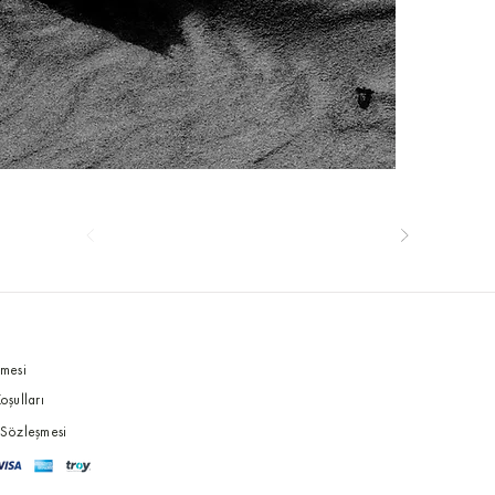
şmesi
oşulları
 Sözleşmesi