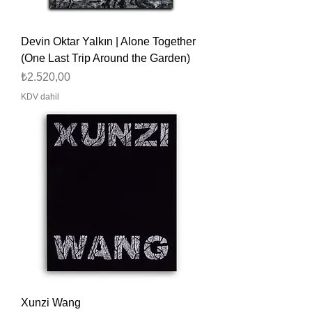
Devin Oktar Yalkın | Alone Together
(One Last Trip Around the Garden)
Fiyat
₺2.520,00
KDV dahil
Xunzi Wang