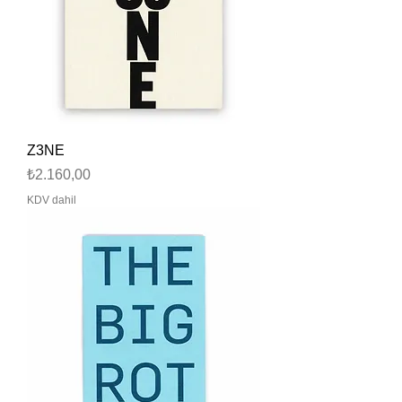
Z3NE
Fiyat
₺2.160,00
KDV dahil