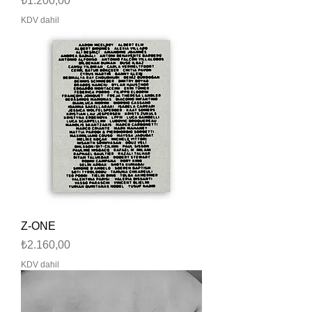
₺1.200,00
KDV dahil
Z-ONE
Fiyat
₺2.160,00
KDV dahil