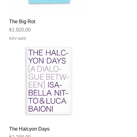
The Big Rot
Fiyat
₺1.920,00
KDV dahil
The Halcyon Days
Fiyat