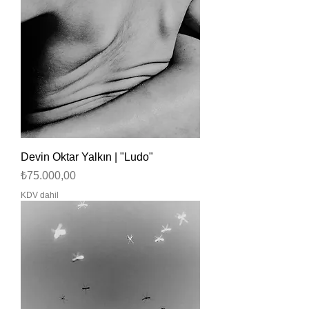
Devin Oktar Yalkın | "Ludo"
Fiyat
₺75.000,00
KDV dahil