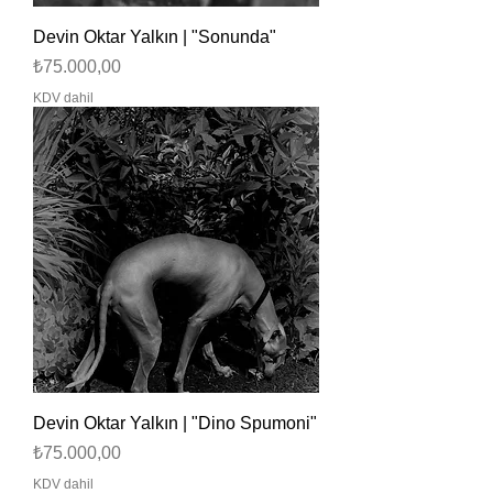
Devin Oktar Yalkın | "Sonunda"
Fiyat
₺75.000,00
KDV dahil
Devin Oktar Yalkın | "Dino Spumoni"
Fiyat
₺75.000,00
KDV dahil