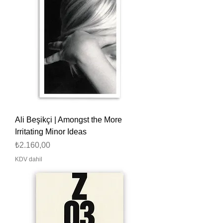
Ali Beşikçi | Amongst the More
Irritating Minor Ideas
Fiyat
₺2.160,00
KDV dahil