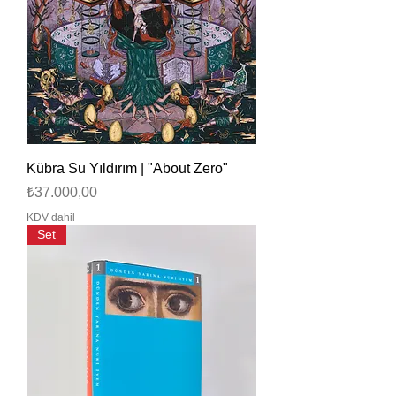
Kübra Su Yıldırım | "About Zero"
Fiyat
₺37.000,00
KDV dahil
Set