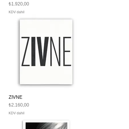
Fiyat
₺1.920,00
KDV dahil
ZIVNE
Fiyat
₺2.160,00
KDV dahil