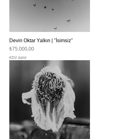
Devin Oktar Yalkın | "İsimsiz"
Fiyat
₺75.000,00
KDV dahil