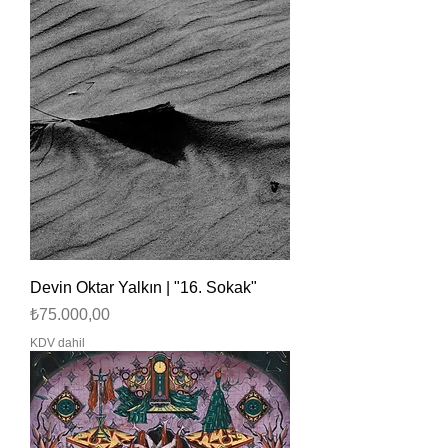
Devin Oktar Yalkın | "16. Sokak"
Fiyat
₺75.000,00
KDV dahil