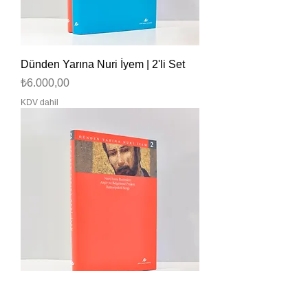
Dünden Yarına Nuri İyem | 2'li Set
Fiyat
₺6.000,00
KDV dahil
Dünden Yarına Nuri İyem 2